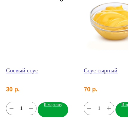
Соевый соус
Соус сырный
30
р.
70
р.
В корзину
В корз