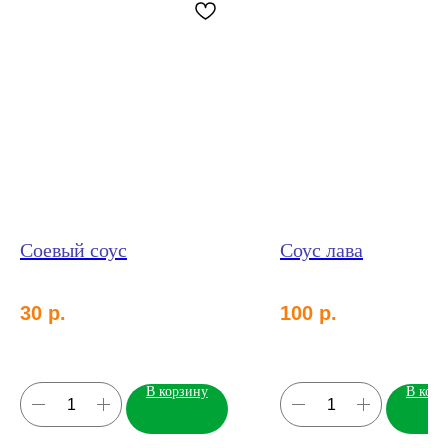
Соевый соус
Соус лава
30
р.
100
р.
В корзину
В корз