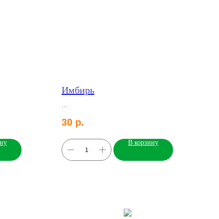
Имбирь
30
р.
ину
В корзину