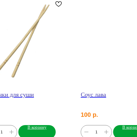
чки для суши
Соус лава
100
р.
В корзину
В корз