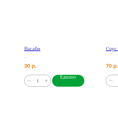
Васаби
Соус
30
р.
70
р.
В корзину