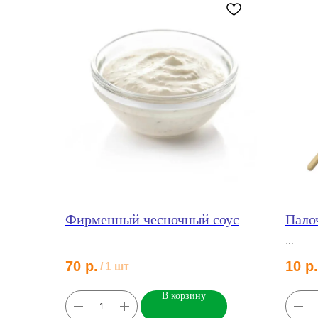
Фирменный чесночный соус
Пало
70
р.
10
р.
/
1 шт
В корзину