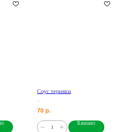
Соус терияки
70
р.
ину
В корзину